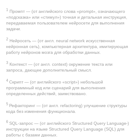
1
Промпт — (от английского слова «prompt», означающего
«подсказка» или «стимул») точная и детальная инструкция,
передаваемая пользователем нейросети для выполнения
задачи.
2
Нейросеть — (от англ. neural network искусственная
нейронная сеть), компьютерная архитектура, имитирующая
работу нейронов мозга для обработки данных.
3
Контекст — (от англ. context) окружение текста или
запроса, дающее дополнительный смысл.
4
Скрипт — (от английского «script») небольшой
программный код или сценарий для выполнения
определенных действий, заимствовано.
5
Рефакторинг — (от англ. refactoring) улучшение структуры
кода без изменения функционала.
6
SQL-запрос — (от английского Structured Query Language
)
инструкции на языке Structured Query Language (SQL) для
работы с базами данных.