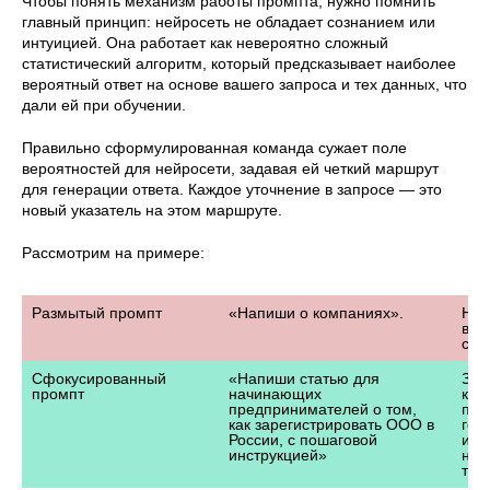
Чтобы понять механизм работы промпта, нужно помнить
главный принцип: нейросеть не обладает сознанием или
интуицией. Она работает как невероятно сложный
статистический алгоритм, который предсказывает наиболее
вероятный ответ на основе вашего запроса и тех данных, что
дали ей при обучении.
Правильно сформулированная команда сужает поле
вероятностей для нейросети, задавая ей четкий маршрут
для генерации ответа. Каждое уточнение в запросе — это
новый указатель на этом маршруте.
Рассмотрим на примере:
Размытый промпт
«Напиши о компаниях».
Ней
воз
спр
Сфокусированный 
«Напиши статью для 
Зде
промпт
начинающих 
коо
предпринимателей о том, 
пре
как зарегистрировать ООО в 
гео
России, с пошаговой 
инс
инструкцией»
нер
точ