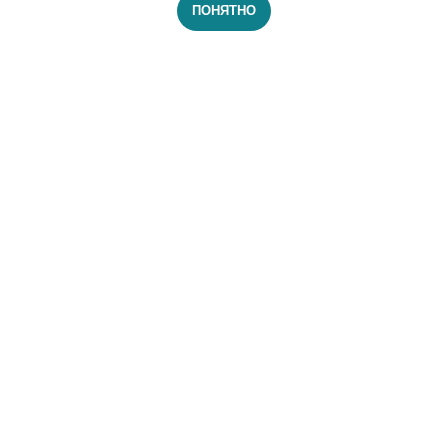
ПОНЯТНО
Закажите
таргетированную
рекламу под ваши
задачи
Оставьте свои контакты — мы подготовим
оптимальную стратегию и поможем