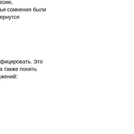
рсию,
чьи сомнения были
ернутся
ифицировать. Это
а также понять
ажений: