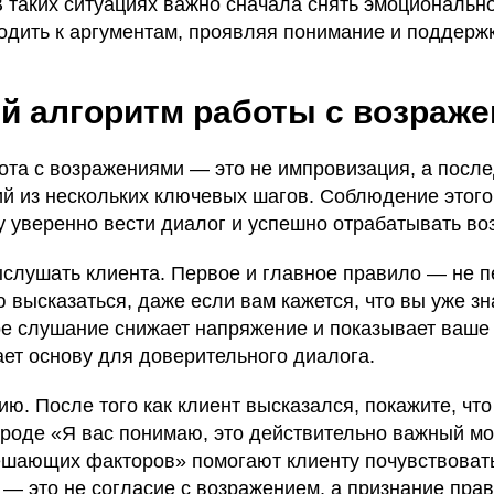
В таких ситуациях важно сначала снять эмоциональн
одить к аргументам, проявляя понимание и поддержк
й алгоритм работы с возраж
та с возражениями — это не импровизация, а посл
ий из нескольких ключевых шагов. Соблюдение этого
у уверенно вести диалог и успешно отрабатывать во
ыслушать клиента. Первое и главное правило — не п
 высказаться, даже если вам кажется, что вы уже зна
ое слушание снижает напряжение и показывает ваше 
ает основу для доверительного диалога.
ию. После того как клиент высказался, покажите, чт
вроде «Я вас понимаю, это действительно важный мо
ешающих факторов» помогают клиенту почувствовать
 — это не согласие с возражением, а признание пра