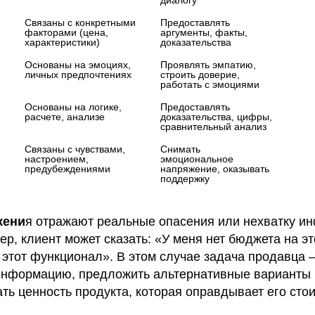
диалогу
Связаны с конкретными 
Предоставлять 
факторами (цена, 
аргументы, факты, 
характеристики)
доказательства
Основаны на эмоциях, 
Проявлять эмпатию, 
личных предпочтениях
строить доверие, 
работать с эмоциями
Основаны на логике, 
Предоставлять 
расчете, анализе
доказательства, цифры, 
сравнительный анализ
Связаны с чувствами, 
Снимать 
настроением, 
эмоциональное 
предубеждениями
напряжение, оказывать 
поддержку
жени
я отражают реальные опасения или нехватку и
ер, клиент может сказать: «У меня нет бюджета на э
 этот функционал». В этом случае задача продавца 
информацию, предложить альтернативные варианты
ь ценность продукта, которая оправдывает его стои