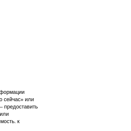
нформации
то сейчас» или
— предоставить
 или
мость. к