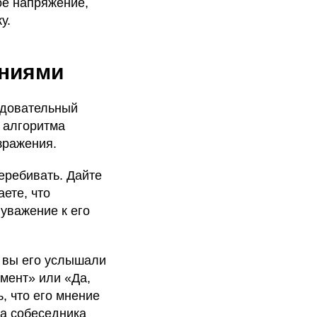
ое напряжение,
у.
ениями
едовательный
 алгоритма
зражения.
еребивать. Дайте
ете, что
уважение к его
о вы его услышали
мент» или «Да,
, что его мнение
ва собеседника