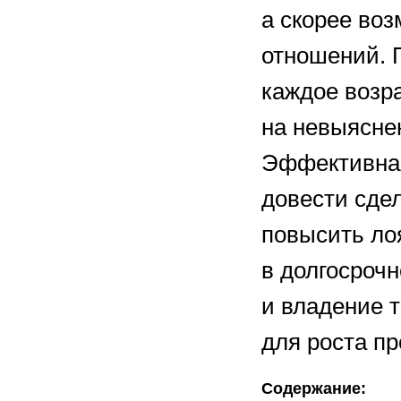
а скорее воз
отношений. 
каждое возр
на невыясне
Эффективная
довести сдел
повысить ло
в долгосроч
и владение 
для роста пр
Содержание: