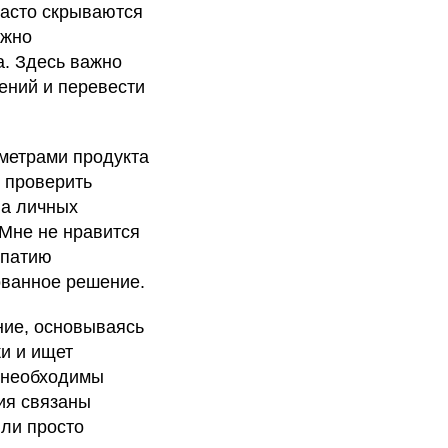
часто скрываются
ужно
а. Здесь важно
ений и перевести
метрами продукта
о проверить
на личных
Мне не нравится
мпатию
ованное решение.
ние, основываясь
ки и ищет
 необходимы
ия связаны
или просто