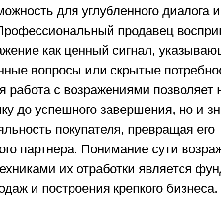
можность для углубленного диалога 
Профессиональный продавец воспри
ажение как ценный сигнал, указыва
нные вопросы или скрытые потребнос
 работа с возражениями позволяет н
ку до успешного завершения, но и з
яльность покупателя, превращая его
ного партнера. Понимание сути возра
техниками их отработки является фу
одаж и построения крепкого бизнеса.