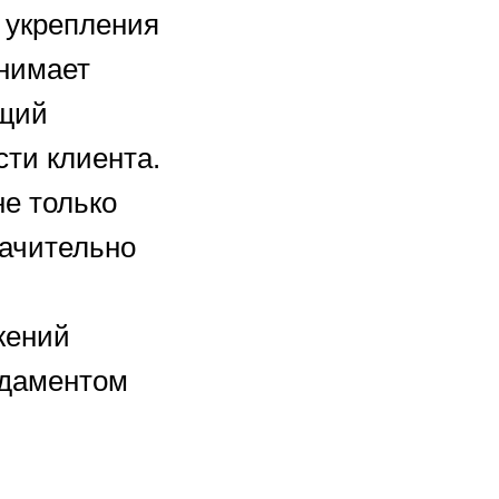
и укрепления
нимает
ющий
ти клиента.
е только
начительно
жений
ндаментом