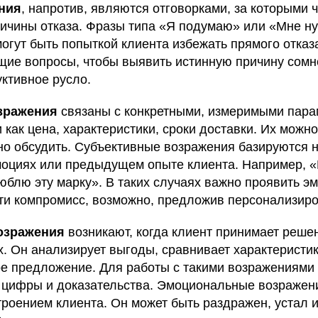
ния
, напротив, являются отговорками, за которыми 
ричины отказа. Фразы типа «Я подумаю» или «Мне н
огут быть попыткой клиента избежать прямого отказ
щие вопросы, чтобы выявить истинную причину сомн
уктивное русло.
зражения
связаны с конкретными, измеримыми пара
и как цена, характеристики, сроки доставки. Их можн
но обсудить. Субъективные возражения базируются 
моциях или предыдущем опыте клиента. Например, «
юблю эту марку». В таких случаях важно проявить э
йти компромисс, возможно, предложив персонализир
озражения
возникают, когда клиент принимает реше
х. Он анализирует выгоды, сравнивает характеристи
е предложение. Для работы с такими возражениями
, цифры и доказательства. Эмоциональные возражен
троением клиента. Он может быть раздражен, устал 