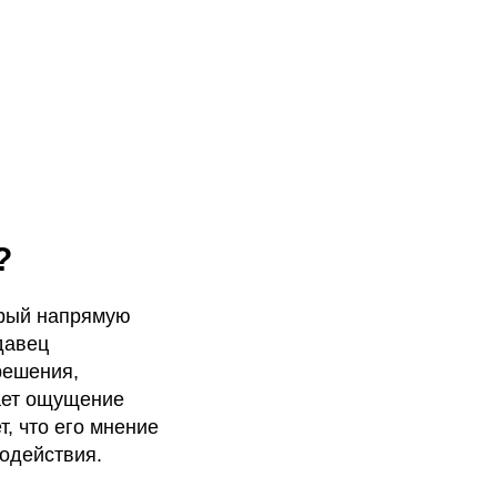
?
орый напрямую
давец
решения,
дает ощущение
т, что его мнение
одействия.