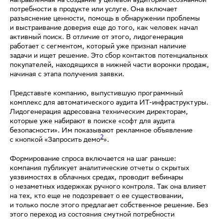
направленная на создание у целевой аудитории осознанной
потребности в продукте или услуге. Она включает
разъяснение ценности, помощь в обнаружении проблемы
и выстраивание доверия еще до того, как человек начал
активный поиск. В отличие от этого, лидогенерация
работает с сегментом, который уже признал наличие
задачи и ищет решение. Это сбор контактов потенциальных
покупателей, находящихся в нижней части воронки продаж,
начиная с этапа получения заявки.
Представьте компанию, выпустившую программный
комплекс для автоматического аудита ИТ-инфраструктуры.
Лидогенерация адресована техническим директорам,
которые уже набирают в поиске «софт для аудита
безопасности». Им показывают рекламное объявление
2
с кнопкой «Запросить демо
».
Формирование спроса включается на шаг раньше:
компания публикует аналитические отчеты о скрытых
уязвимостях в облачных средах, проводит вебинары
о незаметных издержках ручного контроля. Так она влияет
на тех, кто еще не подозревает о ее существовании,
и только после этого предлагает собственное решение. Без
этого переход из состояния смутной потребности