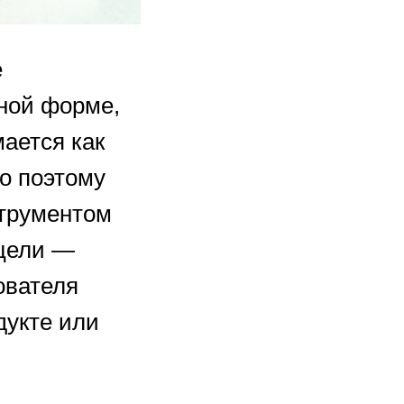
е
ной форме,
мается как
о поэтому
струментом
 цели —
ователя
дукте или