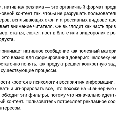
, нативная реклама — это органичный формат прод
новной контент так, чтобы не разрушать пользовател
неров, всплывающих окон и агрессивных видеовставо
вает внимание читателя. Он выглядит как часть при
ер, статья, сюжет, пост в блоге или видеоролик с 
одукта.
принимает нативное сообщение как полезный материа
. Это важно для формирования доверия: человеку не
статочно понять, как продукт решает конкретную зад
 существующие процессы.
ости кроется в психологии восприятия информации.
ать и игнорировать всё, что похоже на «баннерную
 обходит эти фильтры, потому что изначально иден
ный контент. Пользователь потребляет рекламное со
интересом.