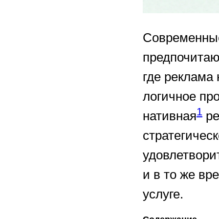
Современные
предпочитаю
где реклама 
логичное пр
1
нативная
ре
стратегическ
удовлетвори
и в то же вр
услуге.