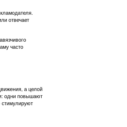
екламодателя.
или отвечает
навязчивого
аму часто
движения, а целой
и: одни повышают
о стимулируют