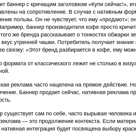
ит баннер с кричащим заголовком «Купи сейчас!», ег
авлены на сопротивление. В случае с нативным фор
ение пользы. Он не чувствует, что ему «продают»; он
апример, баннер производителя кофе просто кричит 
 того же бренда рассказывает о тонкостях обжарки зер
 вкус утренней чашки. Потребитель получает знание
ве связку: «Этот бренд разбирается в кофе, ему мож
 формата от классического лежит не столько в визу
ной.
ская реклама часто нацелена на прямое действие. Н
чение. Баннер продает сейчас, нативная реклама пр
сть.
ер существует сам по себе, часто вырывая человека и
 реклама — это продолжение контекста. Если матер
 нативная интеграция будет посвящена выбору крас