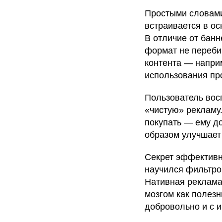
Простыми словами
встраивается в ос
В отличие от бан
формат не переби
контента — наприм
использования пр
Пользователь вос
«чистую» рекламу
покупать — ему до
образом улучшает
Секрет эффективн
научился фильтров
Нативная реклама
мозгом как полез
добровольно и с 