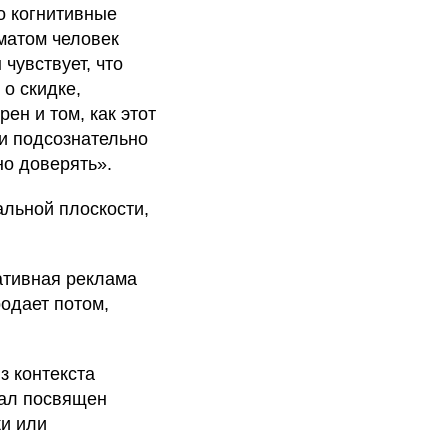
о когнитивные
матом человек
 чувствует, что
о скидке,
ен и том, как этот
 и подсознательно
но доверять».
альной плоскости,
ативная реклама
одает потом,
з контекста
иал посвящен
ки или