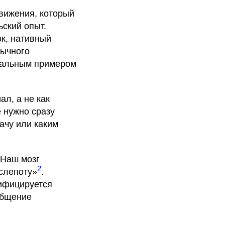
вижения, который
ьский опыт.
к, нативный
вычного
реальным примером
л, а не как
 нужно сразу
ачу или каким
 Наш мозг
2
 слепоту»
.
тифицируется
общение