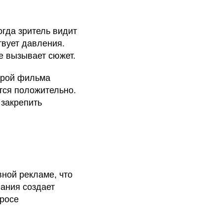
гда зритель видит
твует давления.
е вызывает сюжет.
ерой фильма
ется положительно.
 закрепить
ной рекламе, что
пания создает
просе